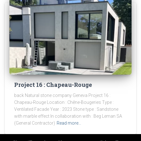
Project 16 : Chapeau-Rouge
back Natural stone company Geneva Project 16 :
Chapeau-Rouge Location : Chêne-Bougeries Type :
Ventilated Facade Year : 2023 Stone type : Sandstone
with marble effect In collaboration with : Beg Leman SA
(General Contractor)
Read more…