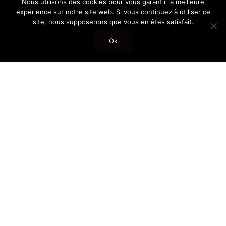
Nous utilisons des cookies pour vous garantir la meilleure
expérience sur notre site web. Si vous continuez à utiliser ce
site, nous supposerons que vous en êtes satisfait.
Ok
Project 15 : Gradelle
back Natural stone company Geneva Project 15 :
Gradelle Location : Cologny Type : Ventilated Facade Year
: 2023 Stone type : Sandstone with travertine effect In
collaboration with : Beg Leman SA (General Contractor)
Read more…