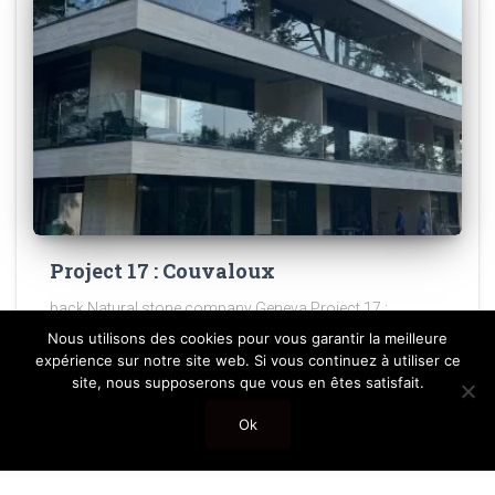
Project 17 : Couvaloux
back Natural stone company Geneva Project 17 :
Couvaloux Location : Chêne-Bougeries Type : Ventilated
Nous utilisons des cookies pour vous garantir la meilleure
Facade Year : 2023 Stone type : Roman Travertine In
expérience sur notre site web. Si vous continuez à utiliser ce
collaboration with : Beg Leman SA Other projects Sol et
site, nous supposerons que vous en êtes satisfait.
Read more…
Ok